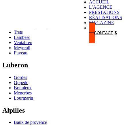
ACCUEIL
L’AGENCE
Pays d’Aix
PRESTATIONS
RÉALISATIONS
Bouc-bel-air
MAGAZINE
Saint-marc-jaumegarde
Trets
CONTACT
Lambesc
Ventabren
Meyreuil
Fuveau
Luberon
Gordes
Oppede
Bonnieux
Menerbes
Lourmarin
Alpilles
Baux de provence