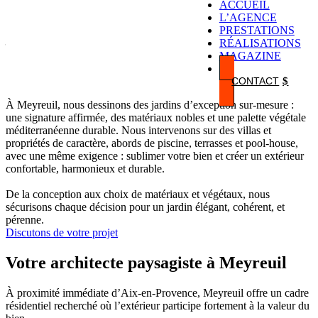
ACCUEIL
L’AGENCE
Architecte paysagiste à Meyreuil
PRESTATIONS
– Conception et création de jardins sur-
RÉALISATIONS
MAGAZINE
mesure
CONTACT
À Meyreuil, nous dessinons des jardins d’exception sur-mesure :
une signature affirmée, des matériaux nobles et une palette végétale
méditerranéenne durable. Nous intervenons sur des villas et
propriétés de caractère, abords de piscine, terrasses et pool-house,
avec une même exigence : sublimer votre bien et créer un extérieur
confortable, harmonieux et durable.
De la conception aux choix de matériaux et végétaux, nous
sécurisons chaque décision pour un jardin élégant, cohérent, et
pérenne.
Discutons de votre projet
Votre architecte paysagiste à Meyreuil
À proximité immédiate d’Aix-en-Provence, Meyreuil offre un cadre
résidentiel recherché où l’extérieur participe fortement à la valeur du