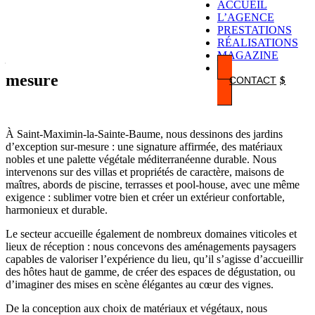
ACCUEIL
L’AGENCE
Architecte paysagiste à Saint-Maximin-
PRESTATIONS
la-Sainte-Baume
RÉALISATIONS
MAGAZINE
– Conception et création de jardins sur-
mesure
CONTACT
À Saint-Maximin-la-Sainte-Baume, nous dessinons des jardins
d’exception sur-mesure : une signature affirmée, des matériaux
nobles et une palette végétale méditerranéenne durable. Nous
intervenons sur des villas et propriétés de caractère, maisons de
maîtres, abords de piscine, terrasses et pool-house, avec une même
exigence : sublimer votre bien et créer un extérieur confortable,
harmonieux et durable.
Le secteur accueille également de nombreux domaines viticoles et
lieux de réception : nous concevons des aménagements paysagers
capables de valoriser l’expérience du lieu, qu’il s’agisse d’accueillir
des hôtes haut de gamme, de créer des espaces de dégustation, ou
d’imaginer des mises en scène élégantes au cœur des vignes.
De la conception aux choix de matériaux et végétaux, nous