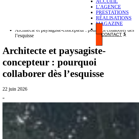
ACCUEIL
L’AGENCE
Accueil
PRESTATIONS
$
RÉALISATIONS
Magazine
MAGAZINE
$
Architecte et paysagiste-concepteur : pourquoi collaborer dès
CONTACT
l’esquisse
Architecte et paysagiste-
concepteur : pourquoi
collaborer dès l’esquisse
22 juin 2026
"